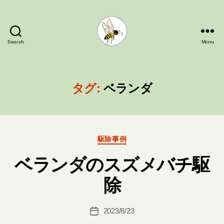
Search
Menu
蜂
の
巣
駆
タグ:
ベランダ
除
フ
ル
カ
Categories
ワ
駆除事例
ベランダのスズメバチ駆
B
除
y
槌
Post
2023/8/23
本
Post
author
裕
date