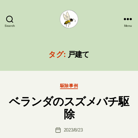
Search
Menu
蜂
の
巣
駆
タグ:
戸建て
除
フ
ル
カ
Categories
ワ
駆除事例
ベランダのスズメバチ駆
B
除
y
槌
Post
2023/8/23
本
Post
author
裕
date